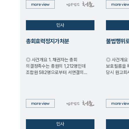
more view
more vie
민사
총회효력정지가처분
불법행위로
◎ 사건개요 1. 채권자는 총회
◎ 사건개요 1. 원고 회사가 선박용
의결정족수는 총원의 1,212명인데
보호필름을 
조합원 582명으로부터 서면결의
당시 원고회사
철회서를 채무자에게 제출하였으므로
C가 선박용
…
more view
more vie
민사