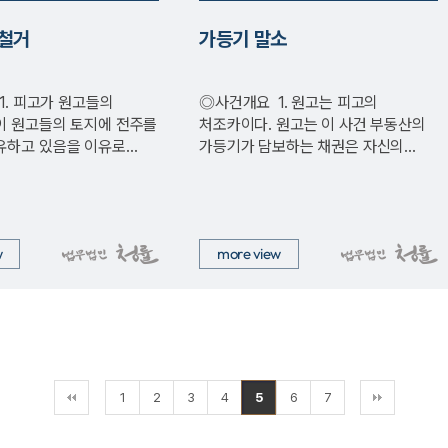
 철거
가등기 말소
◎사건개요 1. 원고는 피고의
전주를
처조카이다. 원고는 이 사건 부동산의
유하고 있음을 이유로
가등기가 담보하는 채권은 자신의
신주 철거 소…
아버지와 피고 사이…
w
more view
1
2
3
4
5
6
7