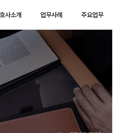
호사소개
업무사례
주요업무
성원 변호사
오늘의 판결
민사
속 변호사
성공사례
형사
가사
일반행정
기업회생 및 파산
조세
중재