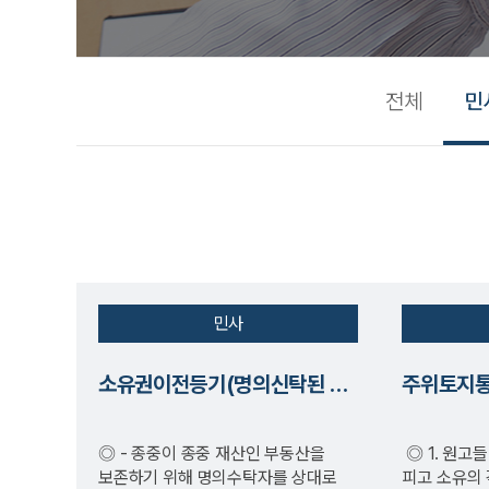
전체
민
민사
소유권이전등기(명의신탁된 종중 재산 회복)
주위토지통
◎ - 종중이 종중 재산인 부동산을
◎ 1. 원고들 소유의 각 토지 및 건물과
보존하기 위해 명의수탁자를 상대로
피고 소유의 