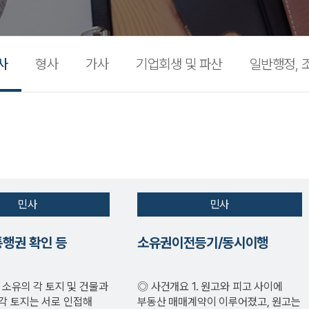
사
형사
가사
기업회생 및 파산
일반행정, 
민사
민사
행권 확인 등
소유권이전등기/동시이행
◎ 사건개요 1. 원고와 피고 사이에
각 토지는 서로 인접해
부동산 매매계약이 이루어졌고, 원고는