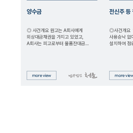
양수금
전신주 등
◎ 사건개요 원고는 A회사에게
◎사건개요 1. 피고가 원고들의
외상대금채권을 가지고 있었고,
사용승낙 없이 원고들의 토지에 
A회사는 피고로부터 물품잔대금
설치하여 점
채권을 가지고 있었다. 원고는
원고들은 전
A회사로부터…
more view
more vie
처음
맨끝