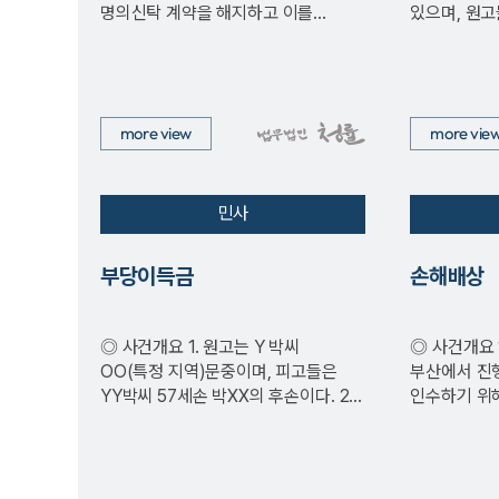
명의신탁 계약을 해지하고 이를
있으며, 원고
원인으로 소유권이전등기 청구의 소를
피…
제기하는…
more view
more vie
민사
부당이득금
손해배상
◎ 사건개요 1. 원고는 Y 박씨
◎ 사건개요 1. 원고는 피고 회사가
OO(특정 지역)문중이며, 피고들은
부산에서 진
YY박씨 57세손 박XX의 후손이다. 2.
인수하기 위
원고는…
총수를 매수
주식양도양