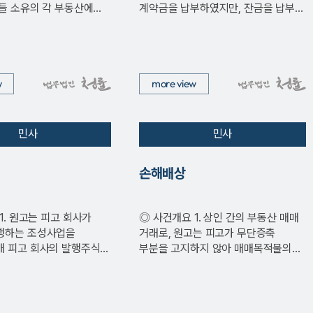
들 소유의 각 부동산에서
계약금을 납부하였지만, 잔금을 납부
기일까지 미납함. …
w
more view
민사
민사
손해배상
◎ 사건개요 1. 상인 간의 부동산 매매
행하는 조성사업을
거래로, 원고는 피고가 무단증축
해 피고 회사의 발행주식
부분을 고지하지 않아 매매목적물의
하기로 하는
하자가 존재함을 이유로 손해배상을…
수계약…