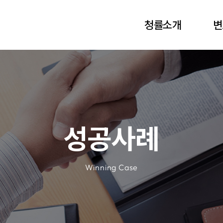
청률소개
변
인사말
구
연혁
소
오시는길
성공사례
Winning Case